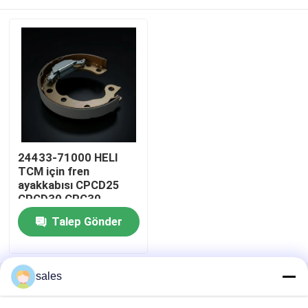
24433-71000 HELI
TCM için fren
ayakkabısı CPCD25
CPCD30 CPC30
CPCD35 Forklift
Evde
Talep Gönder
Parçası
Ürün
sales
Ana sayfa
Hakkımızda
Bize ulaşın
Desktop Site
Site Haritası
Privacy Policy
Videolar