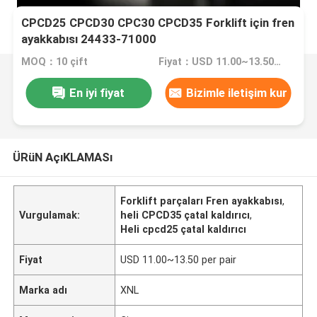
CPCD25 CPCD30 CPC30 CPCD35 Forklift için fren
ayakkabısı 24433-71000
MOQ：10 çift
Fiyat：USD 11.00~13.50 per pair
En iyi fiyat
Bizimle iletişim kur
ÜRüN AçıKLAMASı
Forklift parçaları Fren ayakkabısı
,
Vurgulamak:
heli CPCD35 çatal kaldırıcı
,
Heli cpcd25 çatal kaldırıcı
Fiyat
USD 11.00~13.50 per pair
Marka adı
XNL