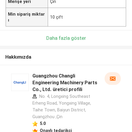
Menşe yeri
Çin
Min sipariş miktar
10 çift
ı
Daha fazla göster
Hakkımızda
Guangzhou Changli
Engineering Machinery Parts
Co., Ltd. üretici profili
No. 4, Longxing Southeast
Erheng Road, Yongxing Village,
Taihe Town, Baiyun District,
Guangzhou ,Çin
5.0
Onaylı tedarikçi