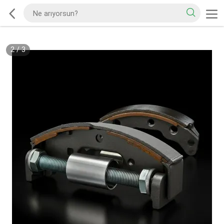
2
/
3