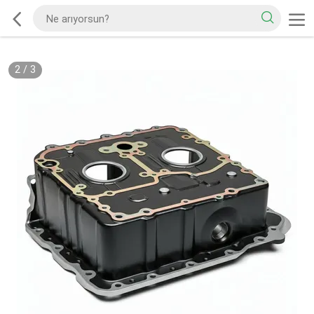
2
/
3