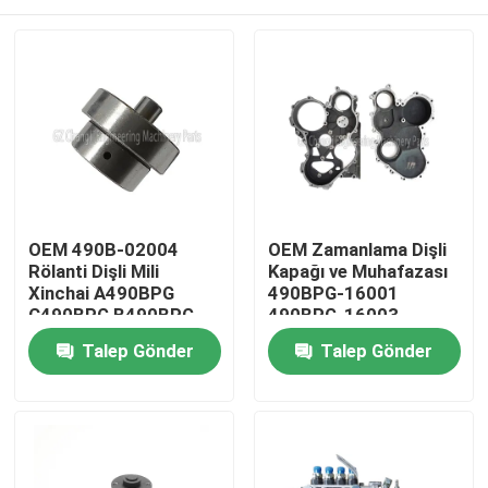
OEM 490B-02004
OEM Zamanlama Dişli
Rölanti Dişli Mili
Kapağı ve Muhafazası
Xinchai A490BPG
490BPG-16001
C490BPG B490BPG
490BPG-16003
A495BPG A498BPG
Xinchai A490BPG
Evde
Talep Gönder
Talep Gönder
4D27G31 Motorları
4D27G31 Forklift için
için 3 Ay Garantili
Ürün
Videolar