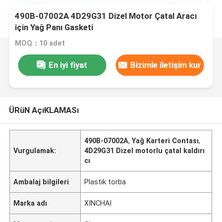
490B-07002A 4D29G31 Dizel Motor Çatal Aracı
için Yağ Panı Gasketi
MOQ：10 adet
En iyi fiyat
Bizimle iletişim kur
ÜRüN AçıKLAMASı
490B-07002A
,
Yağ Karteri Contası
,
Vurgulamak:
4D29G31 Dizel motorlu çatal kaldırı
cı
Ambalaj bilgileri
Plastik torba
Marka adı
XINCHAI