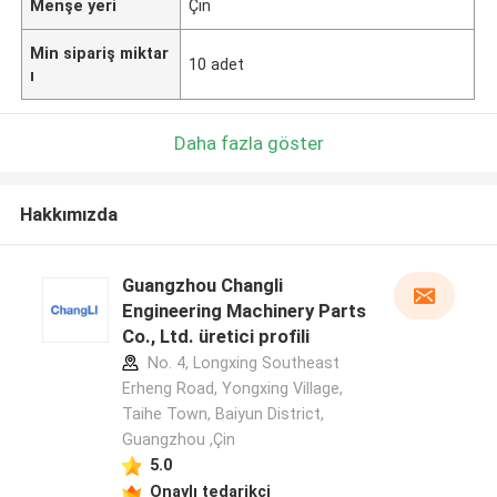
Menşe yeri
Çin
Min sipariş miktar
10 adet
ı
Daha fazla göster
Hakkımızda
Guangzhou Changli
Engineering Machinery Parts
Co., Ltd. üretici profili
No. 4, Longxing Southeast
Erheng Road, Yongxing Village,
Taihe Town, Baiyun District,
Guangzhou ,Çin
5.0
Onaylı tedarikçi