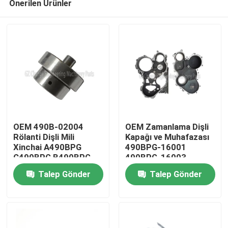
Önerilen Ürünler
OEM 490B-02004
OEM Zamanlama Dişli
Rölanti Dişli Mili
Kapağı ve Muhafazası
Xinchai A490BPG
490BPG-16001
C490BPG B490BPG
490BPG-16003
Evde
A495BPG A498BPG
Xinchai A490BPG
Talep Gönder
Talep Gönder
4D27G31 Motorları
4D27G31 Forklift için
için 3 Ay Garantili
Ürün
Videolar