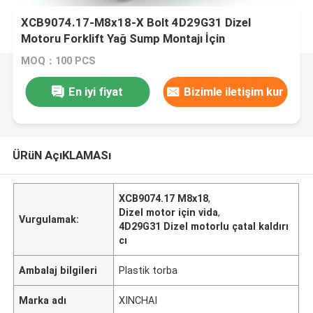
XCB9074.17-M8x18-X Bolt 4D29G31 Dizel
Motoru Forklift Yağ Sump Montajı İçin
MOQ：100 PCS
En iyi fiyat
Bizimle iletişim kur
ÜRüN AçıKLAMASı
XCB9074.17 M8x18
,
Dizel motor için vida
,
Vurgulamak:
4D29G31 Dizel motorlu çatal kaldırı
cı
Ambalaj bilgileri
Plastik torba
Marka adı
XINCHAI