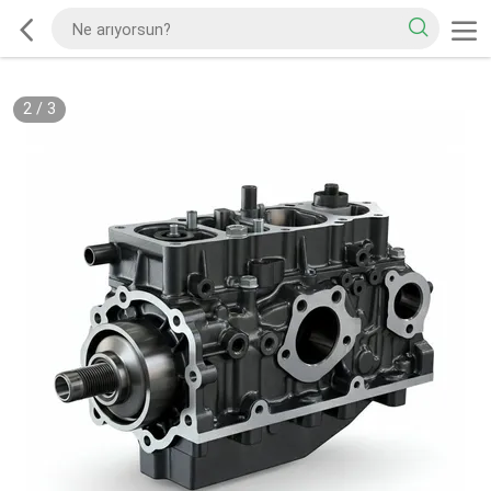
2
/
3