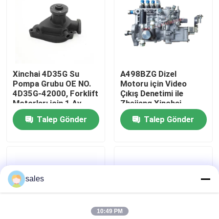
Hakkımızda
Fabrika turu
Xinchai 4D35G Su
A498BZG Dizel
Pompa Grubu OE NO.
Motoru için Video
Kalite Kontrolü
4D35G-42000, Forklift
Çıkış Denetimi ile
Motorları için 1 Ay
Zhejiang Xinchai
Garantili
Yüksek Basınçlı Yakıt
Talep Gönder
Talep Gönder
Bizimle İletişim
Pompası 4QTF319BZ-
1
Bir teklif isteği
sales
Motor montajı
10:49 PM
Motor Bloku Montajı ve Aksesuarları