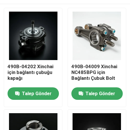
490B-04202 Xinchai
490B-04009 Xinchai
için bağlantı çubuğu
NC485BPG için
kapağı
Bağlantı Çubuk Bolt
Evde
Talep Gönder
Talep Gönder
Ürün
Videolar