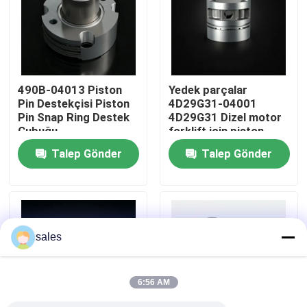
Hakkımızda
Fabrika turu
490B-04013 Piston
Yedek parçalar
Pin Destekçisi Piston
4D29G31-04001
Pin Snap Ring Destek
4D29G31 Dizel motor
Kalite Kontrolü
Çubuğu
forklift için piston
Talep Gönder
Talep Gönder
Bizimle İletişim
Bir teklif isteği
sales
Motor montajı
6:56 AM
Motor Bloku Montajı ve Aksesuarları