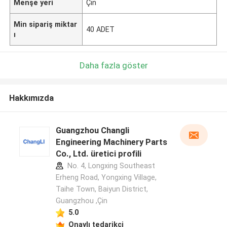
Menşe yeri
Çin
Min sipariş miktar
40 ADET
ı
Daha fazla göster
Hakkımızda
Guangzhou Changli
Engineering Machinery Parts
Co., Ltd. üretici profili
No. 4, Longxing Southeast
Erheng Road, Yongxing Village,
Taihe Town, Baiyun District,
Guangzhou ,Çin
5.0
Onaylı tedarikçi