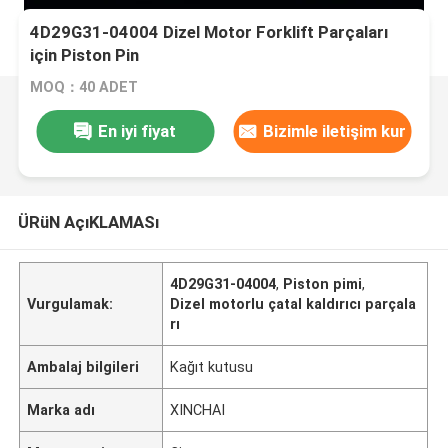
4D29G31-04004 Dizel Motor Forklift Parçaları
için Piston Pin
MOQ：40 ADET
En iyi fiyat
Bizimle iletişim kur
ÜRüN AçıKLAMASı
4D29G31-04004
,
Piston pimi
,
Vurgulamak:
Dizel motorlu çatal kaldırıcı parçala
rı
Ambalaj bilgileri
Kağıt kutusu
Marka adı
XINCHAI