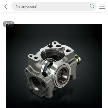
2
/
3