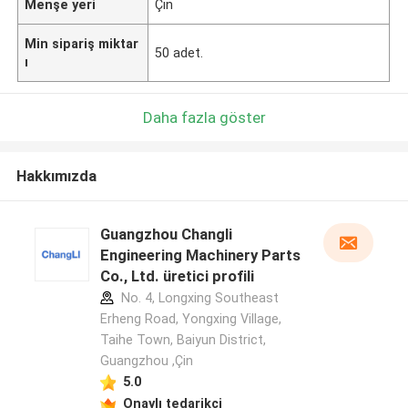
Menşe yeri
Çin
Min sipariş miktar
50 adet.
ı
Daha fazla göster
Hakkımızda
Guangzhou Changli
Engineering Machinery Parts
Co., Ltd. üretici profili
No. 4, Longxing Southeast
Erheng Road, Yongxing Village,
Taihe Town, Baiyun District,
Guangzhou ,Çin
5.0
Onaylı tedarikçi