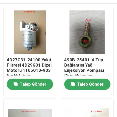
4D27G31-24100 Yakıt
490B-25401-4 Tüp
Filtresi 4D29G31 Dizel
Bağlantısı Yağ
Motoru 1105010-903
Enjeksiyon Pompası
Forklift için
Giriş Eklemine
Evde
Talep Gönder
Talep Gönder
Ürün
Videolar