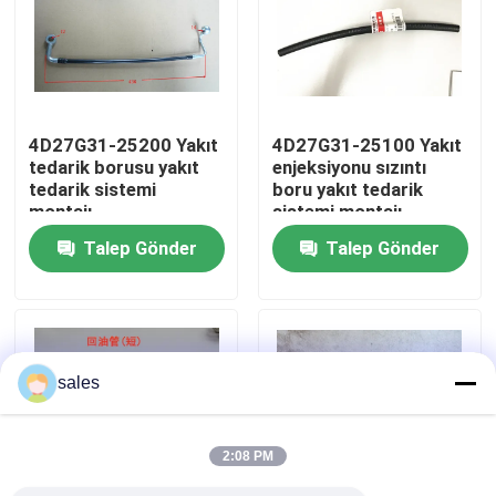
Hakkımızda
Fabrika turu
4D27G31-25200 Yakıt
4D27G31-25100 Yakıt
tedarik borusu yakıt
enjeksiyonu sızıntı
tedarik sistemi
boru yakıt tedarik
Kalite Kontrolü
montajı
sistemi montajı
Talep Gönder
Talep Gönder
Bizimle İletişim
Bir teklif isteği
sales
Motor montajı
2:08 PM
Motor Bloku Montajı ve Aksesuarları