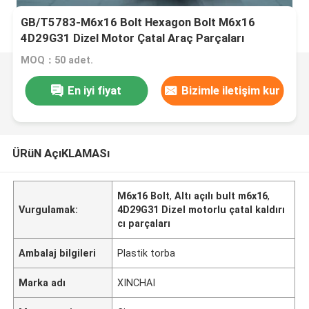
GB/T5783-M6x16 Bolt Hexagon Bolt M6x16
4D29G31 Dizel Motor Çatal Araç Parçaları
MOQ：50 adet.
En iyi fiyat
Bizimle iletişim kur
ÜRüN AçıKLAMASı
M6x16 Bolt
,
Altı açılı bult m6x16
,
Vurgulamak:
4D29G31 Dizel motorlu çatal kaldırı
cı parçaları
Ambalaj bilgileri
Plastik torba
Marka adı
XINCHAI