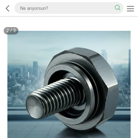
2
/
3