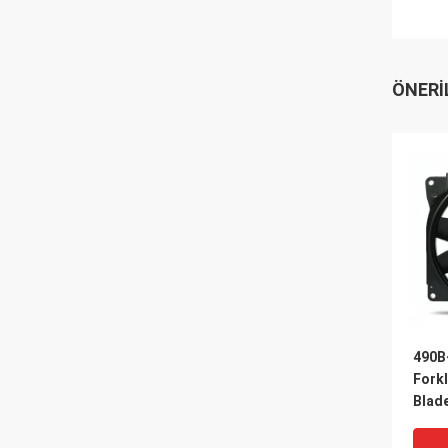
ÖNERI
490B
Fork
Blad