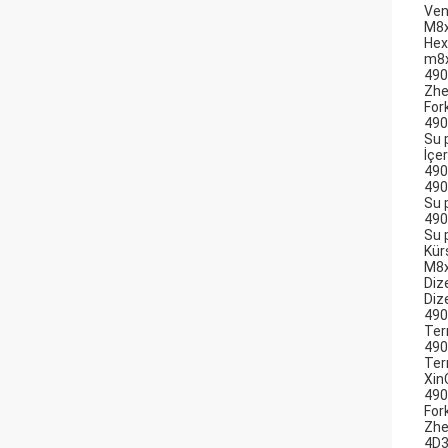
Ven
M8x
Hex
m8
490
Zhe
For
490
Su 
İçe
490
490
Su 
490
Su 
Kür
M8x
Dize
Dize
490
Ter
490
Ter
Xin
490
For
Zhe
4D3