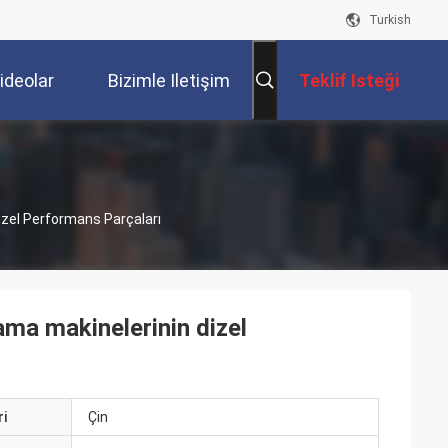
Turkish
ideolar
Bizimle Iletişim
Teklif Isteği
Kur
izel Performans Parçaları
ma makinelerinin dizel
i
Çin