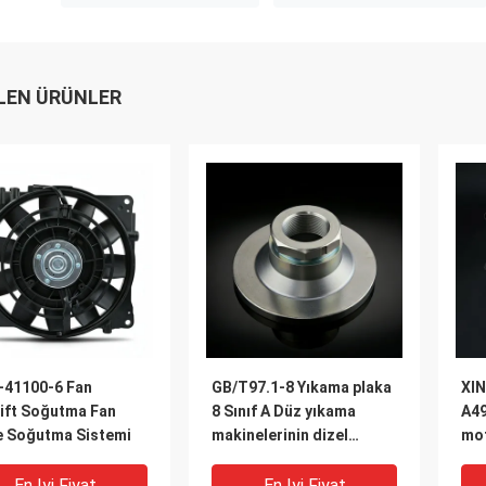
LEN ÜRÜNLER
-41100-6 Fan
GB/T97.1-8 Yıkama plaka
XI
lift Soğutma Fan
8 Sınıf A Düz yıkama
A49
e Soğutma Sistemi
makinelerinin dizel
mot
performans parçaları
En Iyi Fiyat
En Iyi Fiyat