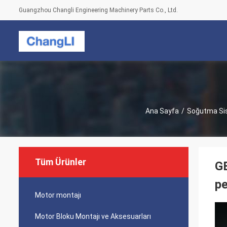
Guangzhou Changli Engineering Machinery Parts Co., Ltd.
Ana Sayfa
/
Soğutma Si
Tüm Ürünler
GB
pe
Motor montajı
Motor Bloku Montajı ve Aksesuarları