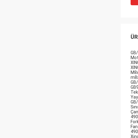
ÜR
GB/
Mot
XIN
XIN
M8x
m8
GB/
GB9
Tek 
Yay 
GB/
Sını
Çam
490
For
Fan
490
Xin