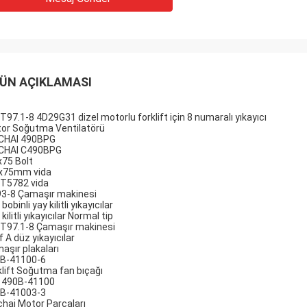
ÜN AÇIKLAMASI
T97.1-8 4D29G31 dizel motorlu forklift için 8 numaralı yıkayıcı
or Soğutma Ventilatörü
CHAI 490BPG
CHAI C490BPG
75 Bolt
x75mm vida
T5782 vida
3-8 Çamaşır makinesi
bobinli yay kilitli yıkayıcılar
kilitli yıkayıcılar Normal tip
T97.1-8 Çamaşır makinesi
f A düz yıkayıcılar
aşır plakaları
B-41100-6
klift Soğutma fan bıçağı
 490B-41100
B-41003-3
chai Motor Parçaları