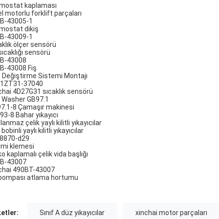
mostat kaplaması
l motorlu forklift parçaları
B-43005-1
mostat dikiş
B-43009-1
aklık ölçer sensörü
sıcaklığı sensörü
B-43008
B-43008 Fiş
 Değiştirme Sistemi Montajı
1ZT31-37040
chai 4D27G31 sıcaklık sensörü
t Washer GB97.1
7.1-8 Çamaşır makinesi
93-8 Bahar yıkayıcı
anmaz çelik yaylı kilitli yıkayıcılar
bobinli yaylı kilitli yıkayıcılar
8870-d29
mi klemesi
o kaplamalı çelik vida başlığı
B-43007
chai 490BT-43007
pompası atlama hortumu
ketler:
Sınıf A düz yıkayıcılar
xinchai motor parçaları