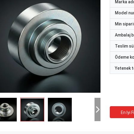
Marka ad
Model nu
Min sipari
Ambalaj bi
Teslim sü
Ödeme ko
Yetenek t
En Iyi F