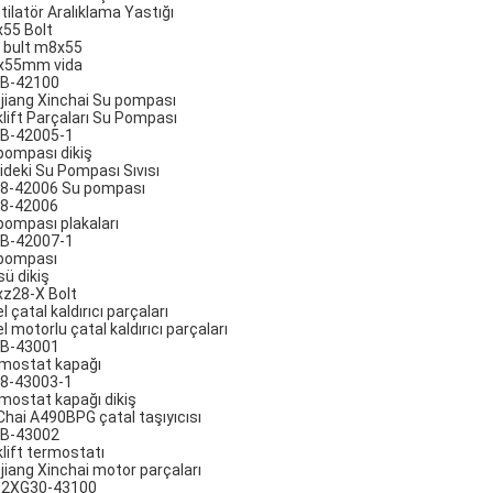
tilatör Aralıklama Yastığı
55 Bolt
 bult m8x55
x55mm vida
B-42100
jiang Xinchai Su pompası
klift Parçaları Su Pompası
B-42005-1
pompası dikiş
rideki Su Pompası Sıvısı
8-42006 Su pompası
8-42006
pompası plakaları
B-42007-1
pompası
sü dikiş
z28-X Bolt
l çatal kaldırıcı parçaları
l motorlu çatal kaldırıcı parçaları
B-43001
mostat kapağı
8-43003-1
mostat kapağı dikiş
Chai A490BPG çatal taşıyıcısı
B-43002
klift termostatı
jiang Xinchai motor parçaları
2XG30-43100