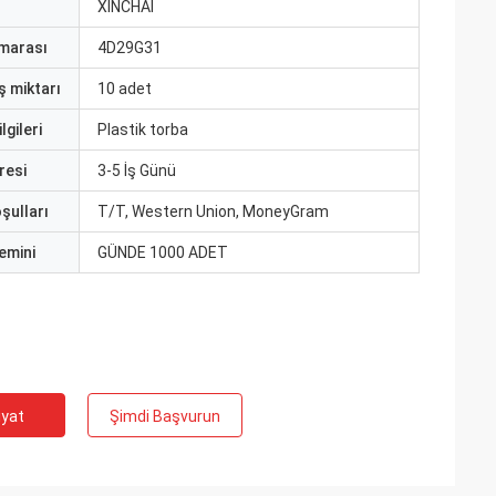
ı
XINCHAI
marası
4D29G31
ş miktarı
10 adet
lgileri
Plastik torba
resi
3-5 İş Günü
şulları
T/T, Western Union, MoneyGram
emini
GÜNDE 1000 ADET
iyat
Şimdi Başvurun