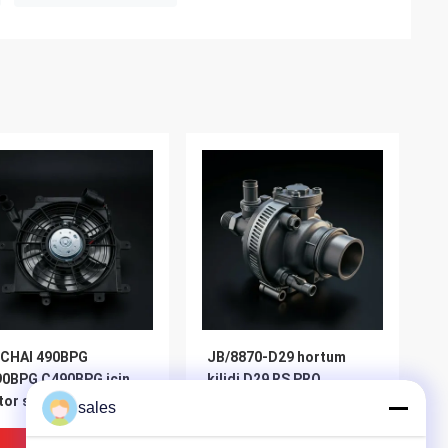
NCHAI 490BPG
JB/8870-D29 hortum
0BPG C490BPG için
kilidi D29 RS PRO
or soğutma fanı
Paslanmaz Çelik Zenkli
sales
Çelik Bolt Kafa
En Iyi Fiyat
En Iyi Fiyat