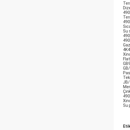
Ter
Dize
490
Ter
490
Sıc
Su 
490
490
Gaz
4K4
Xin
Fla
GB9
GB/
Pasl
Tek 
JB/
Mer
Çink
490
Xin
Su 
Eti