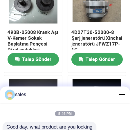
Hakkımızda
490B-05008 Krank Aşı
4D27T30-52000-8
Fabrika turu
V-Kemer Sokak
Şarj jeneratörü Xinchai
Başlatma Pençesi
jeneratörü JFWZ17P-
Dizel yedekleri
1C
Kalite Kontrolü
Talep Gönder
Talep Gönder
Bizimle İletişim
Bir teklif isteği
sales
Motor montajı
5:46 PM
Motor Bloku Montajı ve Aksesuarları
Good day, what product are you looking 