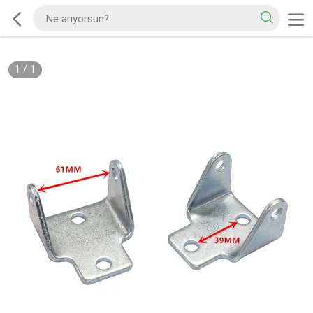
1
/
1