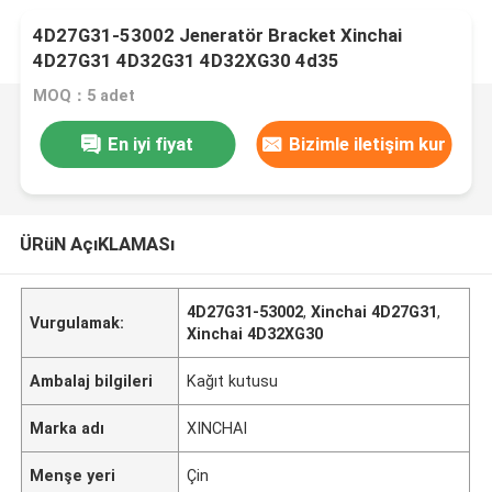
4D27G31-53002 Jeneratör Bracket Xinchai
4D27G31 4D32G31 4D32XG30 4d35
MOQ：5 adet
En iyi fiyat
Bizimle iletişim kur
ÜRüN AçıKLAMASı
4D27G31-53002
,
Xinchai 4D27G31
,
Vurgulamak:
Xinchai 4D32XG30
Ambalaj bilgileri
Kağıt kutusu
Marka adı
XINCHAI
Menşe yeri
Çin