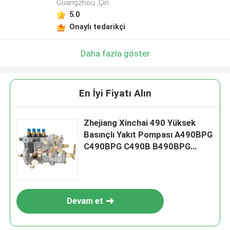
Guangzhou ,Çin
5.0
Onaylı tedarikçi
Daha fazla göster
En İyi Fiyatı Alın
Zhejiang Xinchai 490 Yüksek
Basınçlı Yakıt Pompası A490BPG
C490BPG C490B B490BPG
4Q167Z-1 BH4Q80R8 için
Devam et