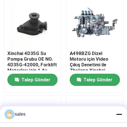
Hakkımızda
Fabrika turu
Kalite Kontrolü
Xinchai 4D35G Su
A498BZG Dizel
Pompa Grubu OE NO.
Motoru için Video
4D35G-42000, Forklift
Çıkış Denetimi ile
Bizimle İletişim
Motorları için 1 Ay
Zhejiang Xinchai
Garantili
Yüksek Basınçlı Yakıt
Talep Gönder
Talep Gönder
Pompası 4QTF319BZ-
1
Bir teklif isteği
Motor montajı
sales
Motor Bloku Montajı ve Aksesuarları