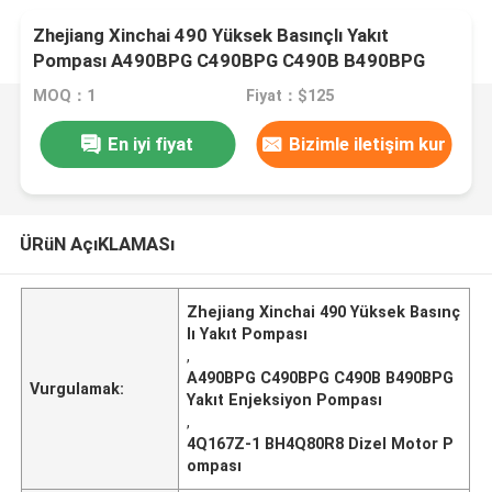
Zhejiang Xinchai 490 Yüksek Basınçlı Yakıt
Pompası A490BPG C490BPG C490B B490BPG
4Q167Z-1 BH4Q80R8 için
MOQ：1
Fiyat：$125
En iyi fiyat
Bizimle iletişim kur
ÜRüN AçıKLAMASı
Zhejiang Xinchai 490 Yüksek Basınç
lı Yakıt Pompası
,
A490BPG C490BPG C490B B490BPG
Vurgulamak:
Yakıt Enjeksiyon Pompası
,
4Q167Z-1 BH4Q80R8 Dizel Motor P
ompası