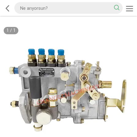
1
/
1