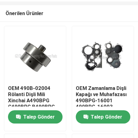
Önerilen Ürünler
OEM 490B-02004
OEM Zamanlama Dişli
Rölanti Dişli Mili
Kapağı ve Muhafazası
Evde
Xinchai A490BPG
490BPG-16001
C490BPG B490BPG
490BPG-16003
A495BPG A498BPG
Xinchai A490BPG
Talep Gönder
Talep Gönder
Ürün
4D27G31 Motorları
4D27G31 Forklift için
için 3 Ay Garantili
Videolar