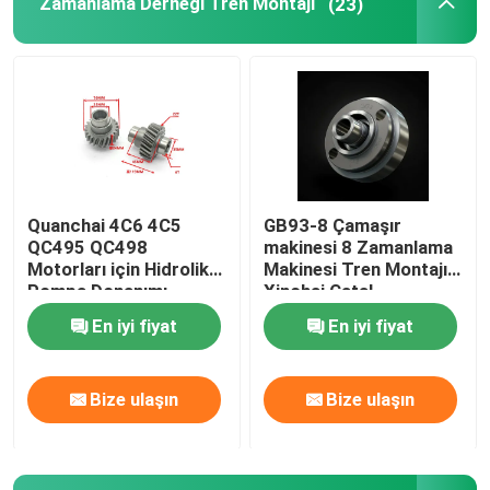
Zamanlama Derneği Tren Montajı
(23)
Silindir başı ve valf sistemi montajı
Zamanlama Derneği Tren Montajı
Piston ve bağlantı çubuğu montajı
Quanchai 4C6 4C5
GB93-8 Çamaşır
QC495 QC498
makinesi 8 Zamanlama
Krank Mili Tertibatı
Motorları için Hidrolik
Makinesi Tren Montajı
Pompa Donanımı
Xinchai Çatal
En iyi fiyat
En iyi fiyat
Flywheel Montajı
Bize ulaşın
Bize ulaşın
Yakıt tedarik sistemi montajı
Çevre Grubu Toplantısı