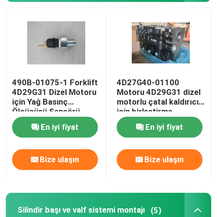
490B-01075-1 Forklift
4D27G40-01100
4D29G31 Dizel Motoru
Motoru 4D29G31 dizel
için Yağ Basınç
motorlu çatal kaldırıcı
Ölçücüsü Sensörü
için birleştirme
Değiştirici
En iyi fiyat
En iyi fiyat
Evde
Bize ulaşın
Bize ulaşın
Ürün
Silindir başı ve valf sistemi montajı
(5)
Videolar