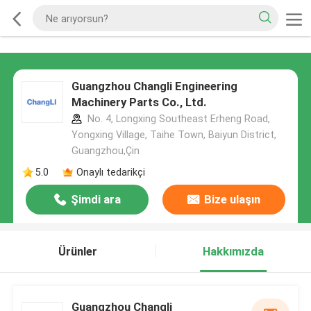
Guangzhou Changli Engineering
Machinery Parts Co., Ltd.
No. 4, Longxing Southeast Erheng Road,
Yongxing Village, Taihe Town, Baiyun District,
Guangzhou,Çin
5.0
Onaylı tedarikçi
Şimdi ara
Bize ulaşın
Ürünler
Hakkımızda
Guangzhou Changli