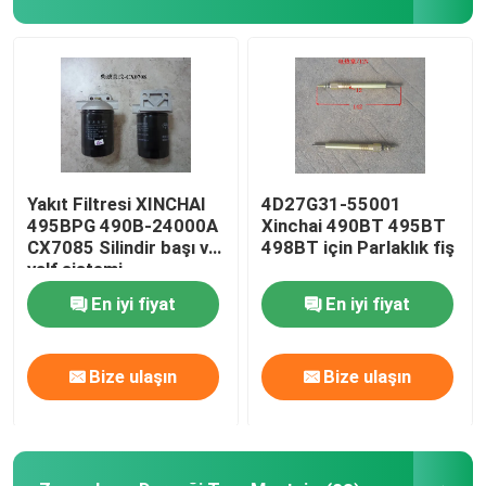
Hakkımızda
Fabrika turu
Kalite Kontrolü
Yakıt Filtresi XINCHAI
4D27G31-55001
495BPG 490B-24000A
Xinchai 490BT 495BT
CX7085 Silindir başı ve
498BT için Parlaklık fiş
Bizimle İletişim
valf sistemi
En iyi fiyat
En iyi fiyat
Bir teklif isteği
Bize ulaşın
Bize ulaşın
Motor montajı
Motor Bloku Montajı ve Aksesuarları