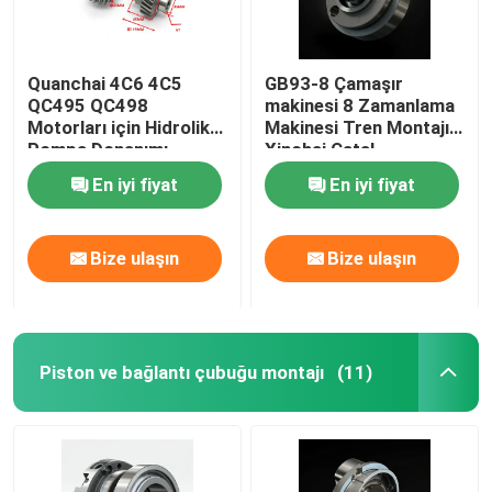
Quanchai 4C6 4C5
GB93-8 Çamaşır
QC495 QC498
makinesi 8 Zamanlama
Motorları için Hidrolik
Makinesi Tren Montajı
Pompa Donanımı
Xinchai Çatal
En iyi fiyat
En iyi fiyat
Bize ulaşın
Bize ulaşın
Piston ve bağlantı çubuğu montajı
(11)