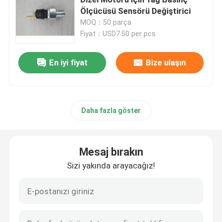
Ölçücüsü Sensörü Değiştirici
MOQ：50 parça
Silindir başı ve valf sistemi montajı
Fiyat：USD7.50 per pcs
Zamanlama Derneği Tren Montajı
En iyi fiyat
Bize ulaşın
Piston ve bağlantı çubuğu montajı
Daha fazla göster
Krank Mili Tertibatı
Mesaj bırakın
Flywheel Montajı
Sizi yakında arayacağız!
Yakıt tedarik sistemi montajı
Çevre Grubu Toplantısı