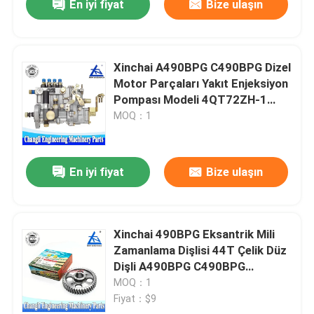
En iyi fiyat
Bize ulaşın
Xinchai A490BPG C490BPG Dizel
Motor Parçaları Yakıt Enjeksiyon
Pompası Modeli 4QT72ZH-1
BH4Q80R9
MOQ：1
En iyi fiyat
Bize ulaşın
Xinchai 490BPG Eksantrik Mili
Zamanlama Dişlisi 44T Çelik Düz
Dişli A490BPG C490BPG
A495BPG A498BPG Forkliftler
MOQ：1
için
Fiyat：$9