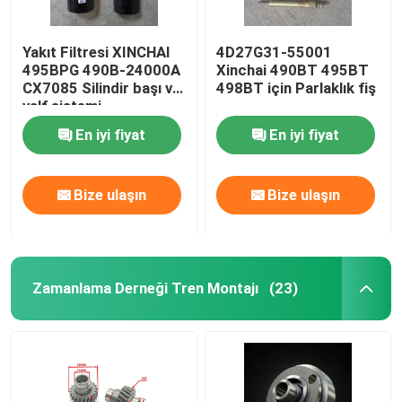
Yakıt Filtresi XINCHAI
4D27G31-55001
495BPG 490B-24000A
Xinchai 490BT 495BT
CX7085 Silindir başı ve
498BT için Parlaklık fiş
valf sistemi
En iyi fiyat
En iyi fiyat
Bize ulaşın
Bize ulaşın
Zamanlama Derneği Tren Montajı
(23)