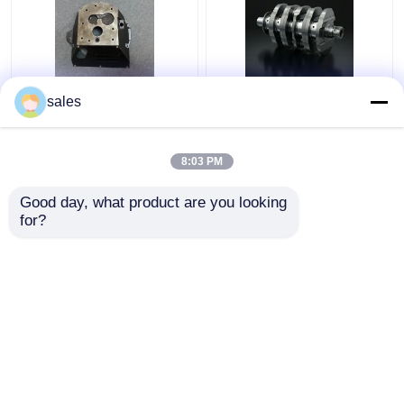
HELI Forklift H2000
Verimli işlenmiş çelik
sales
Y30H-07001A Heli
kranlı asansör montajı
Forklift Parçaları için
ağır görev
Dikiş Evi
8:03 PM
En iyi fiyat
En iyi fiyat
Good day, what product are you looking 
for?
Bize ulaşın
Bize ulaşın
Daha fazla göster
Ana sayfa
Hakkımızda
Bize ulaşın
Desktop Site
Site Haritası
Privacy Policy