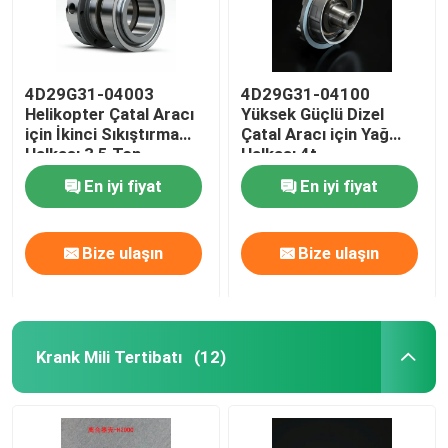
4D29G31-04003
4D29G31-04100
Helikopter Çatal Aracı
Yüksek Güçlü Dizel
için İkinci Sıkıştırma
Çatal Aracı için Yağ
Halkası 3,5 Ton
Halkası 4t
En iyi fiyat
En iyi fiyat
Bize ulaşın
Bize ulaşın
Krank Mili Tertibatı
(12)