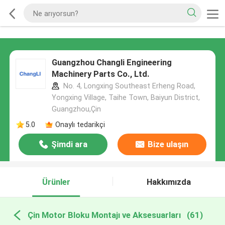
Guangzhou Changli Engineering
Machinery Parts Co., Ltd.
No. 4, Longxing Southeast Erheng Road,
Yongxing Village, Taihe Town, Baiyun District,
Guangzhou,Çin
5.0
Onaylı tedarikçi
Şimdi ara
Bize ulaşın
Ürünler
Hakkımızda
Çin Motor Bloku Montajı ve Aksesuarları
(61)