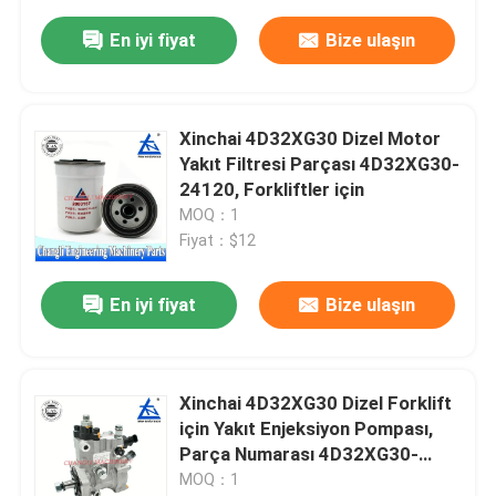
En iyi fiyat
Bize ulaşın
Xinchai 4D32XG30 Dizel Motor
Yakıt Filtresi Parçası 4D32XG30-
24120, Forkliftler için
MOQ：1
Fiyat：$12
En iyi fiyat
Bize ulaşın
Xinchai 4D32XG30 Dizel Forklift
için Yakıt Enjeksiyon Pompası,
Parça Numarası 4D32XG30-
21100 ve 3 Ay Garanti
MOQ：1