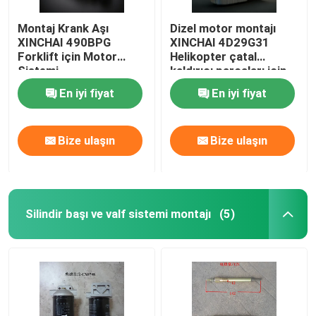
Montaj Krank Aşı
Dizel motor montajı
XINCHAI 490BPG
XINCHAI 4D29G31
Forklift için Motor
Helikopter çatal
Sistemi
kaldırıcı parçaları için
3,5 Ton
En iyi fiyat
En iyi fiyat
Bize ulaşın
Bize ulaşın
Silindir başı ve valf sistemi montajı
(5)