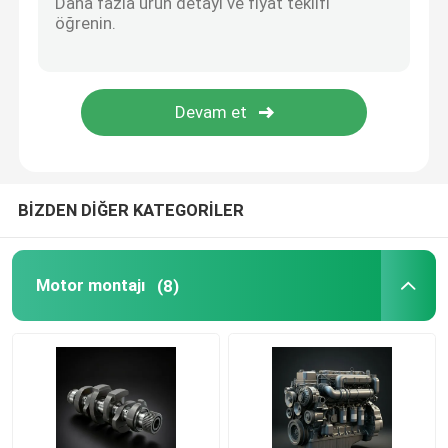
Yağ besleme sistemi
Soğutma Sistemi
Marş Grubu
BİZDEN DİĞER KATEGORİLER
Jeneratör ve kemer montajı
Motor montajı
(8)
Fren pabuçları