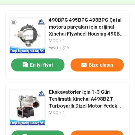
490BPG 495BPG 498BPG Çatal
motoru parçaları için orijinal
Xinchai Flywheel Housing 490B-
13001A
MOQ：1
Fiyat：$19
En iyi fiyat
Bize ulaşın
Ekskavatörler için 1-3 Gün
Teslimatlı Xinchai A498BZT
Turboşarjlı Dizel Motor Yedek
Parçaları
MOQ：1