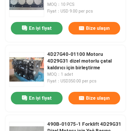
MOQ：10 PCS
Fiyat：USD 9.00 per pcs
Hakkımızda
En iyi fiyat
Bize ulaşın
Fabrika turu
Kalite Kontrolü
4D27G40-01100 Motoru
4D29G31 dizel motorlu çatal
kaldırıcı için birleştirme
Bizimle İletişim
MOQ：1 adet
Fiyat：USD350.00 per pcs
Bir teklif isteği
En iyi fiyat
Bize ulaşın
Motor montajı
490B-01075-1 Forklift 4D29G31
Motor Bloku Montajı ve Aksesuarları
Dizel Motoru için Yağ Basınç