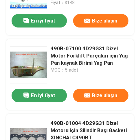
Fiyat：$148
En iyi fiyat
Bize ulaşın
490B-07100 4D29G31 Dizel
Motor Forklift Parçaları için Yağ
Pan kaynak Birimi Yağ Pan
MOQ：5 adet
En iyi fiyat
Bize ulaşın
Evde
Ürün
490B-01004 4D29G31 Dizel
Motoru için Silindir Başı Gasketi
XINCHAI C490BT
Videolar