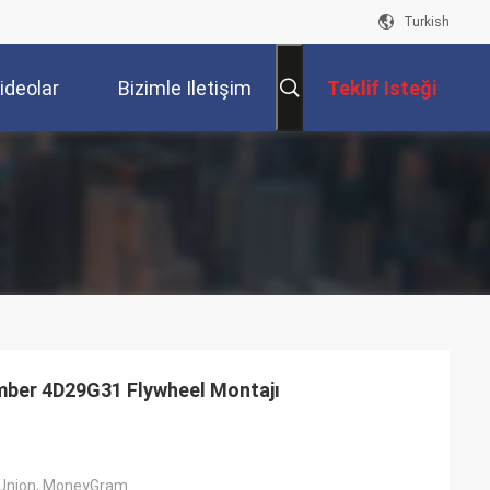
Turkish
ideolar
Bizimle Iletişim
Teklif Isteği
Kur
ber 4D29G31 Flywheel Montajı
 Union, MoneyGram