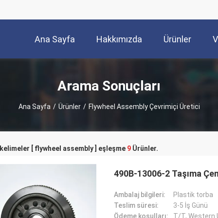
Ana Sayfa
Hakkımızda
Ürünler
V
Arama Sonuçları
Ana Sayfa
/
Ürünler
/
Flywheel Assembly Çevrimiçi Üretici
kelimeler [ flywheel assembly ] eşleşme
9
Ürünler.
490B-13006-2 Taşıma Çem
Ambalaj bilgileri:
Plastik torba
Teslim süresi:
3-5 İş Günü
Ödeme koşulları:
T/T, Western