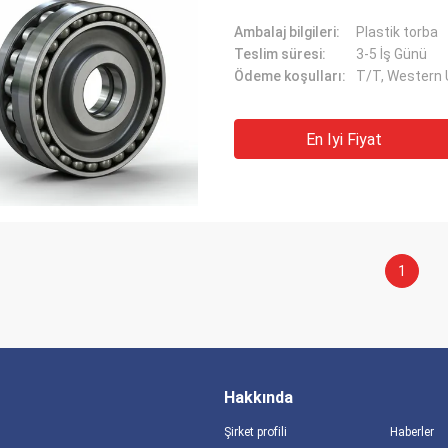
Ambalaj bilgileri:
Plastik torba
Teslim süresi:
3-5 İş Günü
Ödeme koşulları:
T/T, Western
En Iyi Fiyat
1
Hakkında
Şirket profili
Haberler