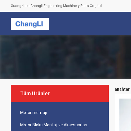
Guangzhou Changli Engineering Machinery Parts Co., Ltd.
anahtar 
Tüm Ürünler
Motor montajı
Motor Bloku Montajı ve Aksesuarları