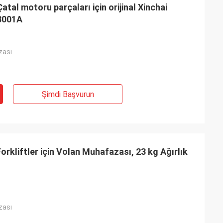
l motoru parçaları için orijinal Xinchai
3001A
zası
Şimdi Başvurun
rkliftler için Volan Muhafazası, 23 kg Ağırlık
zası