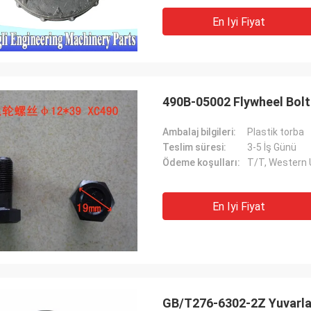
En Iyi Fiyat
490B-05002 Flywheel Bolt
Ambalaj bilgileri:
Plastik torba
Teslim süresi:
3-5 İş Günü
Ödeme koşulları:
T/T, Western
En Iyi Fiyat
GB/T276-6302-2Z Yuvarlak