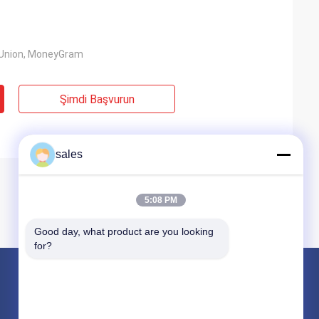
 Union, MoneyGram
Şimdi Başvurun
sales
5:08 PM
Good day, what product are you looking 
for?
Ürünler
Motor montajı