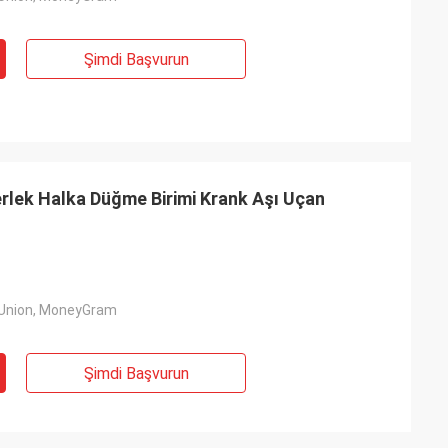
Şimdi Başvurun
lek Halka Düğme Birimi Krank Aşı Uçan
 Union, MoneyGram
Şimdi Başvurun