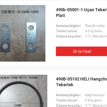
490b-05001-1 Uçan Tekerle
Plati
Ambalaj bilgileri:
Plastik torba
Teslim süresi:
3-5 İş Günü
Ödeme koşulları:
T/T, Western
En Iyi Fiyat
490B-05102 HELI Hangzhou
Tekerlek
Ambalaj bilgileri:
Kağıt kutusu
Teslim süresi:
5-8 iş günü
Ödeme koşulları:
T/T, Western