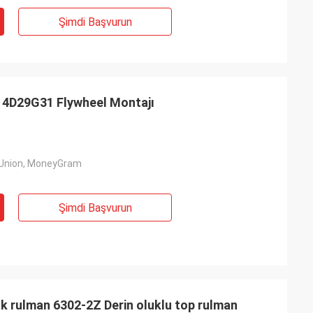
Şimdi Başvurun
 4D29G31 Flywheel Montajı
 Union, MoneyGram
Şimdi Başvurun
 rulman 6302-2Z Derin oluklu top rulman