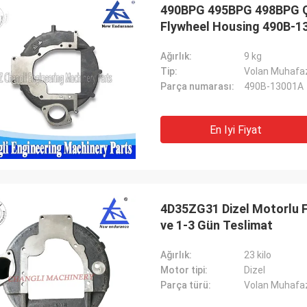
490BPG 495BPG 498BPG Çata
Flywheel Housing 490B-1
Ağırlık:
9 kg
Tip:
Volan Muhafa
Parça numarası:
490B-13001A
En Iyi Fiyat
4D35ZG31 Dizel Motorlu Fo
ve 1-3 Gün Teslimat
Ağırlık:
23 kilo
Motor tipi:
Dizel
Parça türü:
Volan Muhafa