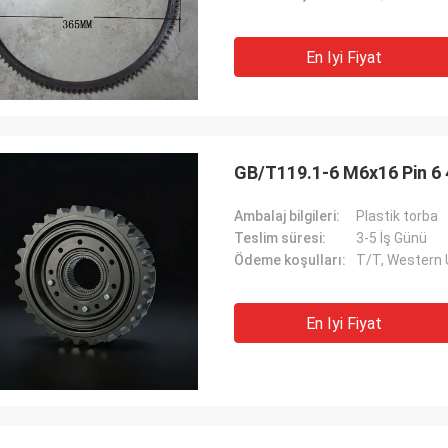
En Iyi Fiyat
GB/T119.1-6 M6x16 Pin 6 
Ambalaj bilgileri:
Plastik torba
Teslim süresi:
3-5 İş Günü
Ödeme koşulları:
T/T, Western
En Iyi Fiyat