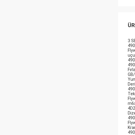
ÜR
3 S
490
Fly
uçu
490
490
Fır
GB/
Yum
Der
490
Tek
Fly
m6x
4D2
Diz
490
Flyw
Kra
490