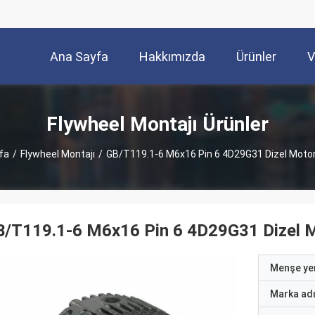
Ana Sayfa
Hakkımızda
Ürünler
V
Flywheel Montajı Ürünler
fa
/
Flywheel Montajı
/
GB/T119.1-6 M6x16 Pin 6 4D29G31 Dizel Motor
B/T119.1-6 M6x16 Pin 6 4D29G31 Dizel M
Menşe yer
Marka ad