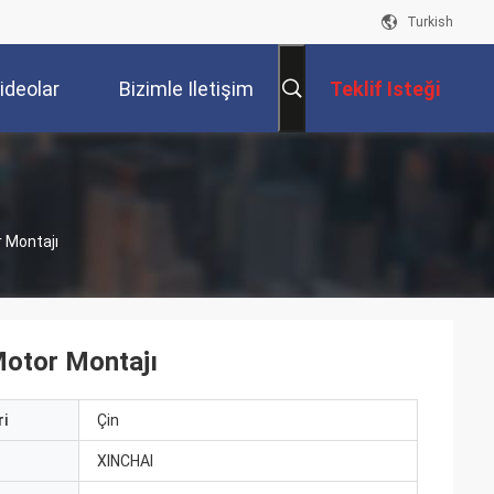
Turkish
ideolar
Bizimle Iletişim
Teklif Isteği
Kur
 Montajı
otor Montajı
i
Çin
ı
XINCHAI