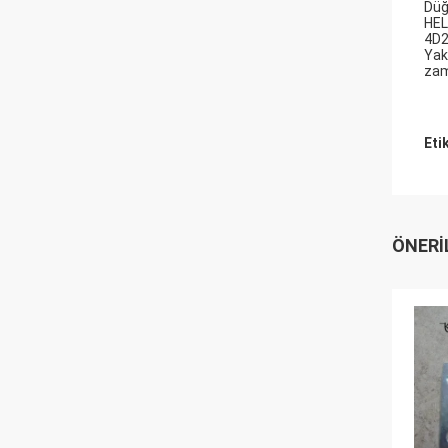
Düğ
HEL
4D2
Yak
zam
Eti
ÖNERI