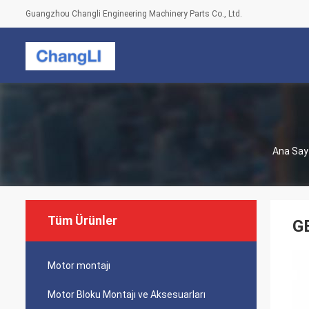
Guangzhou Changli Engineering Machinery Parts Co., Ltd.
Ana Say
Tüm Ürünler
G
Motor montajı
Motor Bloku Montajı ve Aksesuarları