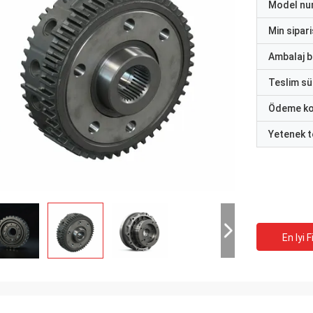
Model nu
Min sipari
Ambalaj bi
Teslim sü
Ödeme ko
Yetenek t
En Iyi F