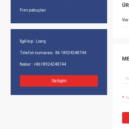
ÜR
Fren pabuçları
Vur
İlgili kişi :
Liang
Telefon numarası :
86 18924248744
ME
Naber :
+8618924248744
İletişim