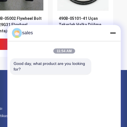
B-05002 Flywheel Bolt
490B-05101-41 Uçan
9G31 Flywheel
Tekerlek Halka Düğme
tajı
Birimi Krank Aşı Uçan
sales
Tekerlek
En Iyi Fiyat
En Iyi Fiyat
11:54 AM
Good day, what product are you looking 
for?
Ürünler
Motor montajı
Motor Bloku Montajı ve Aksesuarları
sı
Silindir başı ve valf sistemi montajı
itikası
Tüm Kategoriler
T119.1-6 M6x16 Pin 6
490B-05102 HELI