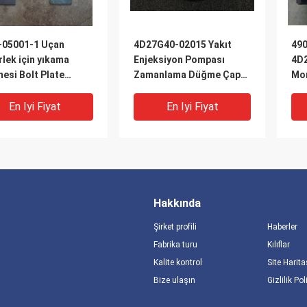
-05001-1 Uçan
4D27G40-02015 Yakıt
490
lek için yıkama
Enjeksiyon Pompası
4D2
esi Bolt Plate
Zamanlama Düğme Çapa
Mon
lik Plati
Yumruğu Gömlek
En Iyi Fiyat
En Iyi Fiyat
Hakkında
Şirket profili
Haberler
Fabrika turu
Kılıflar
Kalite kontrol
Site Harita
Bize ulaşın
Gizlilik Pol
-13006-2 Taşıma
GB/T276-6302-2Z
GB/