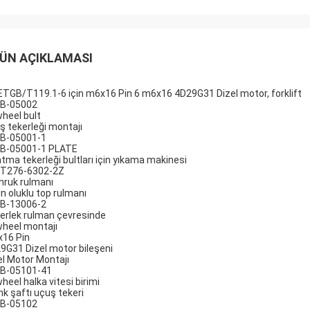
ÜN AÇIKLAMASI
ETGB/T119.1-6 için m6x16 Pin 6 m6x16 4D29G31 Dizel motor, forklift
B-05002
wheel bult
ş tekerleği montajı
B-05001-1
B-05001-1 PLATE
latma tekerleği bultları için yıkama makinesi
T276-6302-2Z
ruk rulmanı
in oluklu top rulmanı
B-13006-2
erlek rulman çevresinde
wheel montajı
16 Pin
9G31 Dizel motor bileşeni
el Motor Montajı
B-05101-41
heel halka vitesi birimi
nk şaftı uçuş tekeri
B-05102