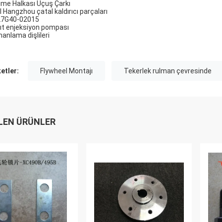
me Halkası Uçuş Çarkı
I Hangzhou çatal kaldırıcı parçaları
7G40-02015
ıt enjeksiyon pompası
anlama dişlileri
ketler:
Flywheel Montajı
Tekerlek rulman çevresinde
LEN ÜRÜNLER