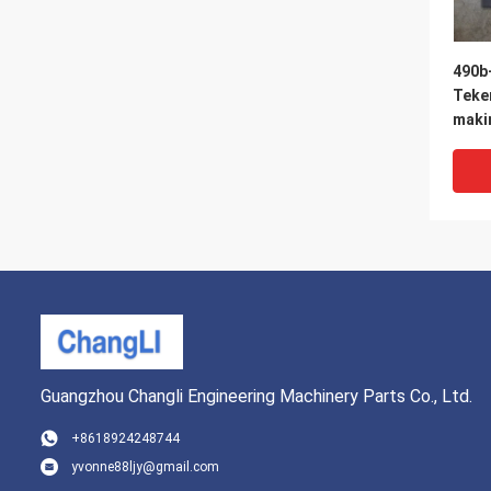
490b
Teker
makin
Güven
Guangzhou Changli Engineering Machinery Parts Co., Ltd.
+8618924248744
yvonne88ljy@gmail.com
490B