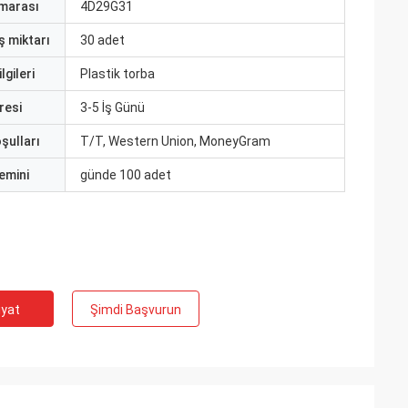
marası
4D29G31
ş miktarı
30 adet
lgileri
Plastik torba
resi
3-5 İş Günü
şulları
T/T, Western Union, MoneyGram
emini
günde 100 adet
iyat
Şimdi Başvurun