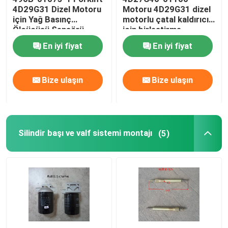
4D29G31 Dizel Motoru
Motoru 4D29G31 dizel
için Yağ Basınç
motorlu çatal kaldırıcı
Yağ besleme sistemi
Ölçücüsü Sensörü
için birleştirme
Değiştirici
En iyi fiyat
En iyi fiyat
Soğutma Sistemi
Bize ulaşın
Bize ulaşın
Marş Grubu
Jeneratör ve kemer montajı
Silindir başı ve valf sistemi montajı
(5)
Fren pabuçları