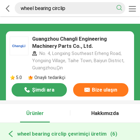
Guangzhou Changli Engineering
Machinery Parts Co., Ltd.
No. 4, Longxing Southeast Erheng Road,
Yongxing Village, Taihe Town, Baiyun District,
Guangzhou,Çin
5.0
Onaylı tedarikçi
Şimdi ara
Bize ulaşın
Ürünler
Hakkımızda
wheel bearing circlip çevrimiçi üretim
(6)