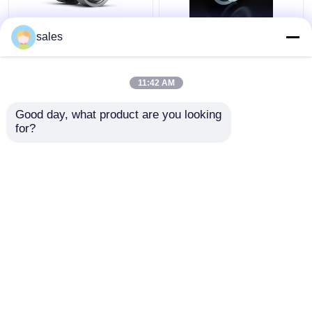
4D29G31-04003
4D29G31-04100
sales
Helikopter Çatal Aracı
Yüksek Güçlü Dizel
için İkinci Sıkıştırma
Çatal Aracı için Yağ
Halkası 3,5 Ton
Halkası 4t
11:42 AM
En iyi fiyat
En iyi fiyat
Good day, what product are you looking 
for?
Bize ulaşın
Bize ulaşın
Daha fazla göster
Ana sayfa
Hakkımızda
Bize ulaşın
Desktop Site
Site Haritası
Privacy Policy