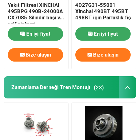
Yakıt Filtresi XINCHAI
4D27G31-55001
495BPG 490B-24000A
Xinchai 490BT 495BT
CX7085 Silindir başı ve
498BT için Parlaklık fiş
valf sistemi
En iyi fiyat
En iyi fiyat
Bize ulaşın
Bize ulaşın
Zamanlama Derneği Tren Montajı
(23)