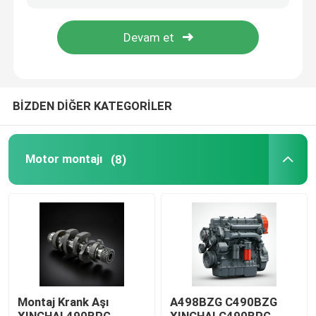
Hakkımızda
Fabrika turu
BİZDEN DİĞER KATEGORİLER
Kalite Kontrolü
Motor montajı
(8)
Bizimle İletişim
Bir teklif isteği
Motor montajı
Montaj Krank Aşı
A498BZG C490BZG
Motor Bloku Montajı ve Aksesuarları