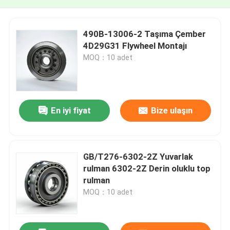
490B-13006-2 Taşıma Çember
4D29G31 Flywheel Montajı
MOQ：10 adet
En iyi fiyat
Bize ulaşın
GB/T276-6302-2Z Yuvarlak
rulman 6302-2Z Derin oluklu top
rulman
MOQ：10 adet