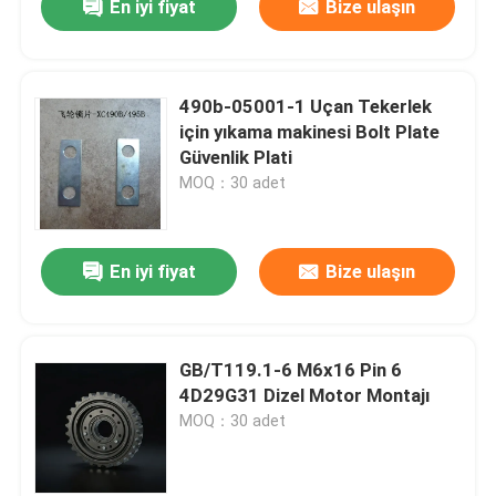
En iyi fiyat
Bize ulaşın
490b-05001-1 Uçan Tekerlek
için yıkama makinesi Bolt Plate
Güvenlik Plati
MOQ：30 adet
En iyi fiyat
Bize ulaşın
GB/T119.1-6 M6x16 Pin 6
4D29G31 Dizel Motor Montajı
MOQ：30 adet