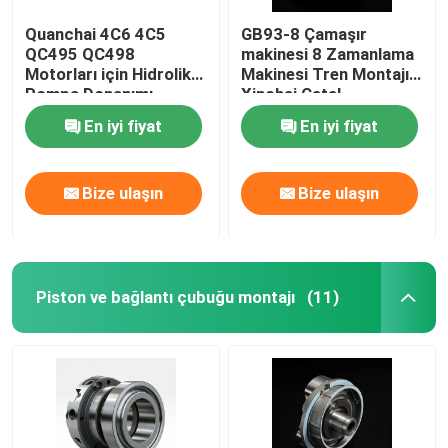
Quanchai 4C6 4C5
GB93-8 Çamaşır
QC495 QC498
makinesi 8 Zamanlama
Motorları için Hidrolik
Makinesi Tren Montajı
Pompa Donanımı
Xinchai Çatal
En iyi fiyat
En iyi fiyat
Bize ulaşın
Bize ulaşın
Piston ve bağlantı çubuğu montajı
(11)