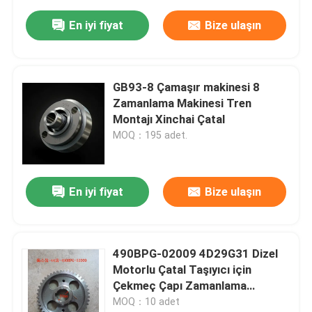
En iyi fiyat
Bize ulaşın
GB93-8 Çamaşır makinesi 8
Zamanlama Makinesi Tren
Montajı Xinchai Çatal
MOQ：195 adet.
En iyi fiyat
Bize ulaşın
490BPG-02009 4D29G31 Dizel
Motorlu Çatal Taşıyıcı için
Çekmeç Çapı Zamanlama
Donanımı
MOQ：10 adet