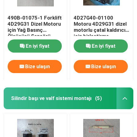
490B-01075-1 Forklift
4D27G40-01100
4D29G31 Dizel Motoru
Motoru 4D29G31 dizel
için Yağ Basınç
motorlu çatal kaldırıcı
Ölçücüsü Sensörü
için birleştirme
Değiştirici
En iyi fiyat
En iyi fiyat
Bize ulaşın
Bize ulaşın
Silindir başı ve valf sistemi montajı
(5)