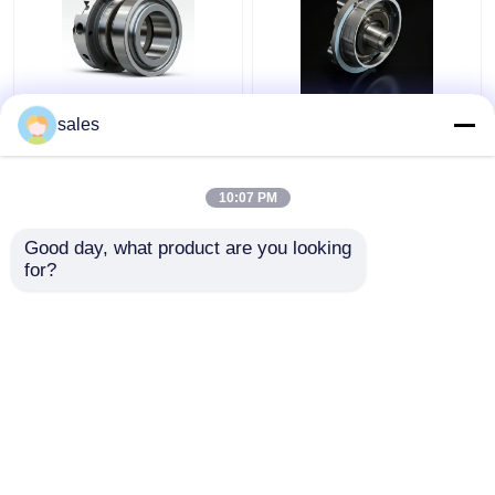
4D29G31-04003
4D29G31-04100
sales
Helikopter Çatal Aracı
Yüksek Güçlü Dizel
için İkinci Sıkıştırma
Çatal Aracı için Yağ
Halkası 3,5 Ton
Halkası 4t
10:07 PM
En iyi fiyat
En iyi fiyat
Good day, what product are you looking 
for?
Bize ulaşın
Bize ulaşın
Daha fazla göster
Ana sayfa
Hakkımızda
Bize ulaşın
Desktop Site
Site Haritası
Privacy Policy