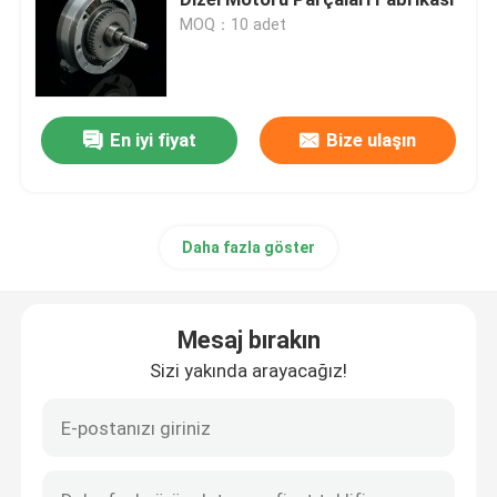
MOQ：10 adet
Silindir başı ve valf sistemi montajı
Zamanlama Derneği Tren Montajı
En iyi fiyat
Bize ulaşın
Piston ve bağlantı çubuğu montajı
Daha fazla göster
Krank Mili Tertibatı
Mesaj bırakın
Flywheel Montajı
Sizi yakında arayacağız!
Yakıt tedarik sistemi montajı
Çevre Grubu Toplantısı