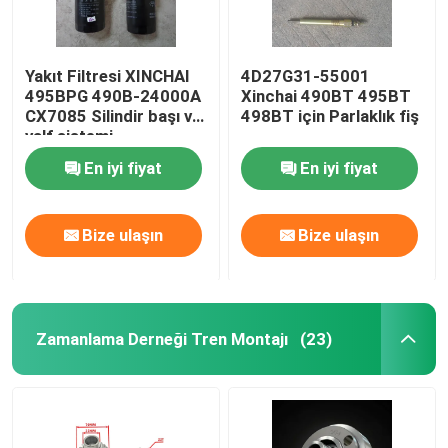
Yakıt Filtresi XINCHAI
4D27G31-55001
495BPG 490B-24000A
Xinchai 490BT 495BT
CX7085 Silindir başı ve
498BT için Parlaklık fiş
valf sistemi
En iyi fiyat
En iyi fiyat
Bize ulaşın
Bize ulaşın
Zamanlama Derneği Tren Montajı
(23)