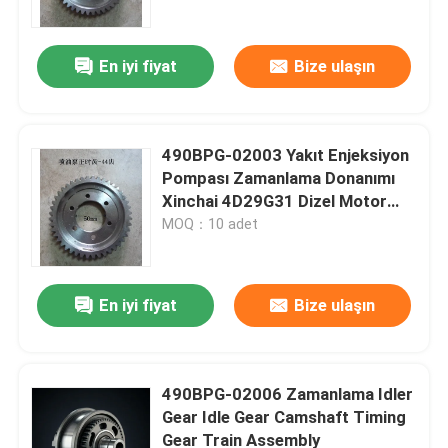
En iyi fiyat
Bize ulaşın
490BPG-02003 Yakıt Enjeksiyon
Pompası Zamanlama Donanımı
Xinchai 4D29G31 Dizel Motor
Çatal
MOQ：10 adet
En iyi fiyat
Bize ulaşın
Evde
Ürün
490BPG-02006 Zamanlama Idler
Gear Idle Gear Camshaft Timing
Gear Train Assembly
Videolar