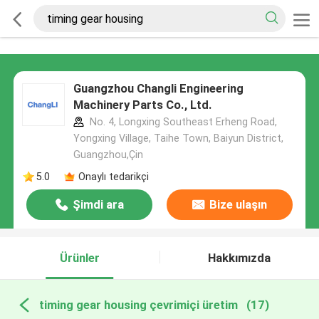
Guangzhou Changli Engineering
Machinery Parts Co., Ltd.
No. 4, Longxing Southeast Erheng Road,
Yongxing Village, Taihe Town, Baiyun District,
Guangzhou,Çin
5.0
Onaylı tedarikçi
Şimdi ara
Bize ulaşın
Ürünler
Hakkımızda
timing gear housing çevrimiçi üretim
(17)