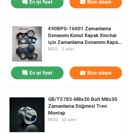
En iyi fiyat
Bize ulaşın
490BPG-16001 Zamanlama
Donanımı Konut Kapak Xinchai
için Zamanlama Donanımı Kapak
498BPG
MOQ：5 adet
En iyi fiyat
Bize ulaşın
GB/T5783-M8x30 Bolt M8x30
Zamanlama Düğmesi Tren
Montajı
MOQ：50 adet.