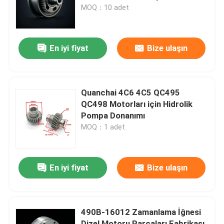
MOQ：10 adet
Hakkımızda
En iyi fiyat
Bize ulaşın
Fabrika turu
Kalite Kontrolü
Quanchai 4C6 4C5 QC495
QC498 Motorları için Hidrolik
Pompa Donanımı
Bizimle İletişim
MOQ：1 adet
Bir teklif isteği
En iyi fiyat
Bize ulaşın
Motor montajı
490B-16012 Zamanlama İğnesi
Motor Bloku Montajı ve Aksesuarları
Dizel Motoru Parçaları Fabrikası