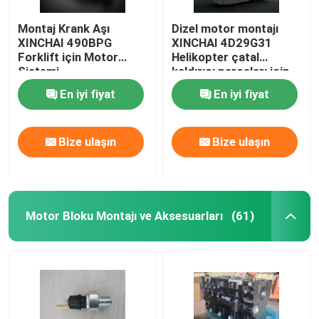
Montaj Krank Aşı
Dizel motor montajı
XINCHAI 490BPG
XINCHAI 4D29G31
Forklift için Motor
Helikopter çatal
Sistemi
kaldırıcı parçaları için
3,5 Ton
En iyi fiyat
En iyi fiyat
Bize ulaşın
Bize ulaşın
Motor Bloku Montajı ve Aksesuarları
(61)