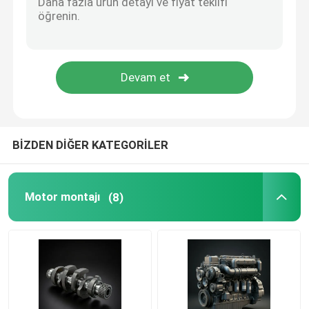
Yağ besleme sistemi
Soğutma Sistemi
Marş Grubu
BİZDEN DİĞER KATEGORİLER
Jeneratör ve kemer montajı
Motor montajı
(8)
Fren pabuçları