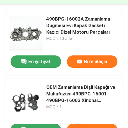
490BPG-16002A Zamanlama
Düğmesi Evi Kapak Gasketi
Kazıcı Dizel Motoru Parçaları
MOQ：10 adet
En iyi fiyat
Bize ulaşın
OEM Zamanlama Dişli Kapağı ve
Muhafazası 490BPG-16001
490BPG-16003 Xinchai
A490BPG 4D27G31 Forklift için
MOQ：1