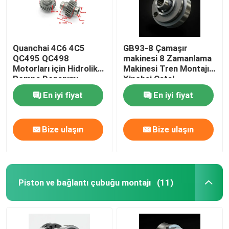
Quanchai 4C6 4C5
GB93-8 Çamaşır
QC495 QC498
makinesi 8 Zamanlama
Motorları için Hidrolik
Makinesi Tren Montajı
Pompa Donanımı
Xinchai Çatal
En iyi fiyat
En iyi fiyat
Bize ulaşın
Bize ulaşın
Piston ve bağlantı çubuğu montajı
(11)