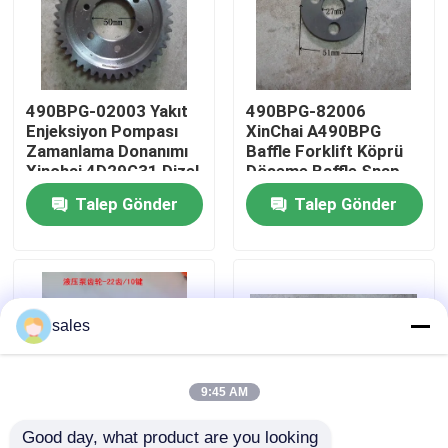
Hakkımızda
490BPG-02003 Yakıt
490BPG-82006
Fabrika turu
Enjeksiyon Pompası
XinChai A490BPG
Zamanlama Donanımı
Baffle Forklift Köprü
Xinchai 4D29G31 Dizel
Döşeme Baffle Snap
Kalite Kontrolü
Motor Çatal
Plate
Talep Gönder
Talep Gönder
Bizimle İletişim
Bir teklif isteği
sales
Motor montajı
9:45 AM
Motor Bloku Montajı ve Aksesuarları
Good day, what product are you looking 