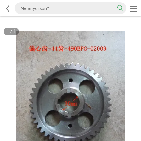
1
/
1