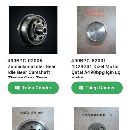
490BPG-02006
490BPG-82001
Zamanlama Idler Gear
4D29G31 Dizel Motor
Idle Gear Camshaft
Çatal A490bpg için uç
Timing Gear Train
plaka
Assembly
Talep Gönder
Talep Gönder
Evde
Ürün
Videolar