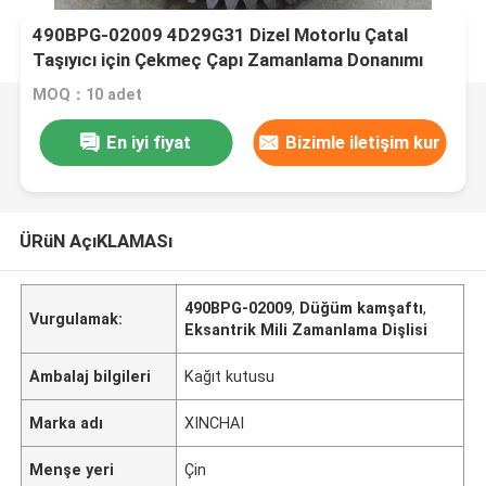
490BPG-02009 4D29G31 Dizel Motorlu Çatal
Taşıyıcı için Çekmeç Çapı Zamanlama Donanımı
MOQ：10 adet
En iyi fiyat
Bizimle iletişim kur
ÜRüN AçıKLAMASı
490BPG-02009
,
Düğüm kamşaftı
,
Vurgulamak:
Eksantrik Mili Zamanlama Dişlisi
Ambalaj bilgileri
Kağıt kutusu
Marka adı
XINCHAI
Menşe yeri
Çin