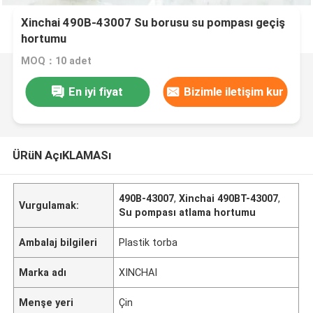
Xinchai 490B-43007 Su borusu su pompası geçiş
hortumu
MOQ：10 adet
En iyi fiyat
Bizimle iletişim kur
ÜRüN AçıKLAMASı
490B-43007
,
Xinchai 490BT-43007
,
Vurgulamak:
Su pompası atlama hortumu
Ambalaj bilgileri
Plastik torba
Marka adı
XINCHAI
Menşe yeri
Çin