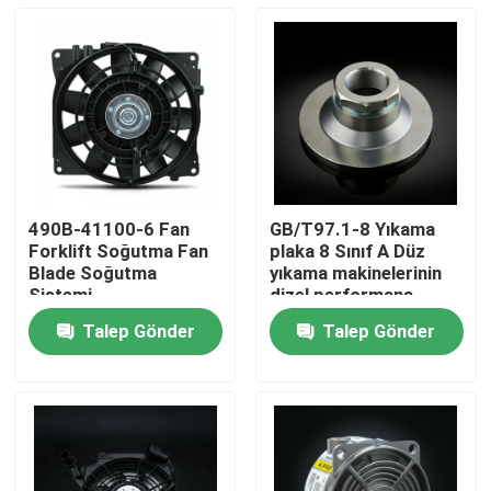
490B-41100-6 Fan
GB/T97.1-8 Yıkama
Forklift Soğutma Fan
plaka 8 Sınıf A Düz
Blade Soğutma
yıkama makinelerinin
Sistemi
dizel performans
parçaları
Talep Gönder
Talep Gönder
Evde
Ürün
Videolar