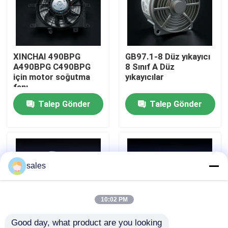
Hakkımızda
XINCHAI 490BPG
GB97.1-8 Düz yıkayıcı
Fabrika turu
A490BPG C490BPG
8 Sınıf A Düz
için motor soğutma
yıkayıcılar
fanı
Kalite Kontrolü
Talep Gönder
Talep Gönder
Bizimle İletişim
Bir teklif isteği
sales
Motor montajı
10:02 PM
Motor Bloku Montajı ve Aksesuarları
Good day, what product are you looking 