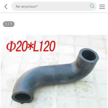
1
/
1